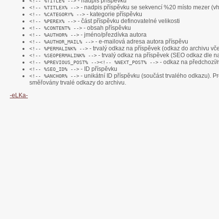
- nadpis příspěvku
<!-- %TITLE% -->
- nadpis příspěvku se sekvencí %20 místo mezer (v
<!-- %TITLEX% -->
- kategorie příspěvku
<!-- %CATEGORY% -->
- část příspěvku definovatelné velikosti
<!-- %PEREX% -->
- obsah příspěvku
<!-- %CONTENT% -->
- jméno/přezdívka autora
<!-- %AUTHOR% -->
- e-mailová adresa autora příspěvu
<!-- %AUTHOR_MAIL% -->
- trvalý odkaz na příspěvek (odkaz do archivu vč
<!-- %PERMALINK% -->
- trvalý odkaz na příspěvek (SEO odkaz dle n
<!-- %SEOPERMALINK% -->
- odkaz na předchozí/n
<!-- %PREVIOUS_POST% --><!-- %NEXT_POST% -->
- ID příspěvku
<!-- %SEO_ID% -->
- unikátní ID příspěvku (součást trvalého odkazu). 
<!-- %ANCHOR% -->
směřovány trvalé odkazy do archivu.
-eLKa-