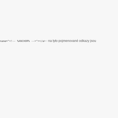
- na tyto pojmenované odkazy jsou
name="<!-- %ANCHOR% -->"></a>