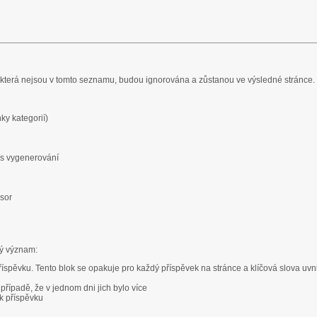
, která nejsou v tomto seznamu, budou ignorována a zůstanou ve výsledné stránce.
ky kategorií)
as vygenerování
sor
ný význam:
íspěvku. Tento blok se opakuje pro každý příspěvek na stránce a klíčová slova uvnit
případě, že v jednom dni jich bylo více
ok příspěvku