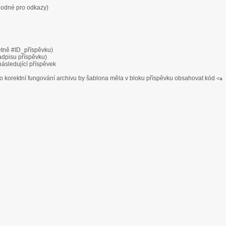
hodné pro odkazy)
etně #ID_příspěvku)
adpisu příspěvku)
ásledující příspěvek
Pro korektní fungování archivu by šablona měla v bloku příspěvku obsahovat kód
<a 