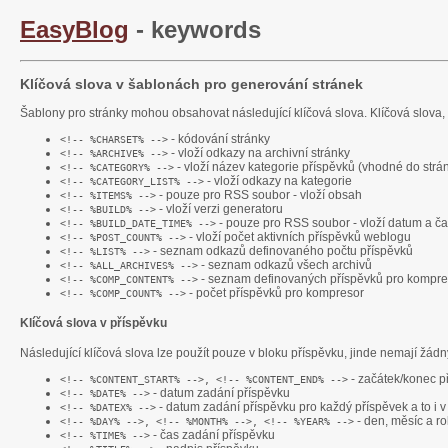
EasyBlog
- keywords
Klíčová slova v šablonách pro generování stránek
Šablony pro stránky mohou obsahovat následující klíčová slova. Klíčová slova
- kódování stránky
<!-- %CHARSET% -->
- vloží odkazy na archivní stránky
<!-- %ARCHIVE% -->
- vloží název kategorie příspěvků (vhodné do strán
<!-- %CATEGORY% -->
- vloží odkazy na kategorie
<!-- %CATEGORY_LIST% -->
- pouze pro RSS soubor - vloží obsah
<!-- %ITEMS% -->
- vloží verzi generatoru
<!-- %BUILD% -->
- pouze pro RSS soubor - vloží datum a č
<!-- %BUILD_DATE_TIME% -->
- vloží počet aktivních příspěvků weblogu
<!-- %POST_COUNT% -->
- seznam odkazů definovaného počtu příspěvků
<!-- %LIST% -->
- seznam odkazů všech archivů
<!-- %ALL_ARCHIVES% -->
- seznam definovaných příspěvků pro kompre
<!-- %COMP_CONTENT% -->
- počet příspěvků pro kompresor
<!-- %COMP_COUNT% -->
Klíčová slova v příspěvku
Následující klíčová slova lze použít pouze v bloku příspěvku, jinde nemají žád
- začátek/konec př
<!-- %CONTENT_START% -->, <!-- %CONTENT_END% -->
- datum zadání příspěvku
<!-- %DATE% -->
- datum zadání příspěvku pro každý příspěvek a to i v 
<!-- %DATEX% -->
- den, měsíc a r
<!-- %DAY% -->, <!-- %MONTH% -->, <!-- %YEAR% -->
- čas zadání příspěvku
<!-- %TIME% -->